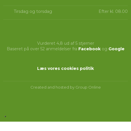
Tirsdag og torsdag
Efter kl. 08.00
Vurderet 4,8 ud af 5 stjerner
Baseret på over 52 anmeldelser fra
Facebook
og
Google
Læs vores cookies politik​
Created and hosted by Group Online