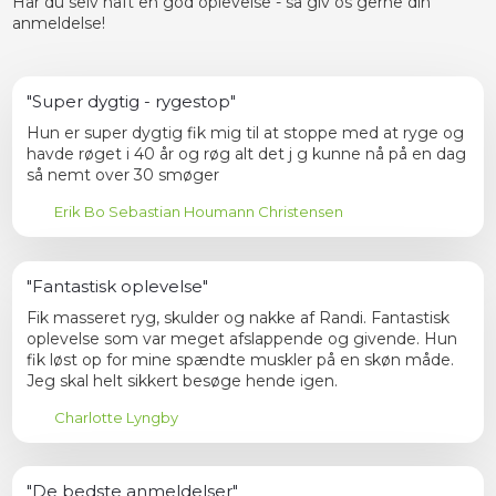
Har du selv haft en god oplevelse - så giv os gerne din
anmeldelse!​
"Super dygtig - rygestop"
Hun er super dygtig fik mig til at stoppe med at ryge og
havde røget i 40 år og røg alt det j g kunne nå på en dag
så nemt over 30 smøger
Erik Bo Sebastian Houmann Christensen
"Fantastisk oplevelse"
Fik masseret ryg, skulder og nakke af Randi. Fantastisk
oplevelse som var meget afslappende og givende. Hun
fik løst op for mine spændte muskler på en skøn måde.
Jeg skal helt sikkert besøge hende igen.
Charlotte Lyngby
"De bedste anmeldelser"