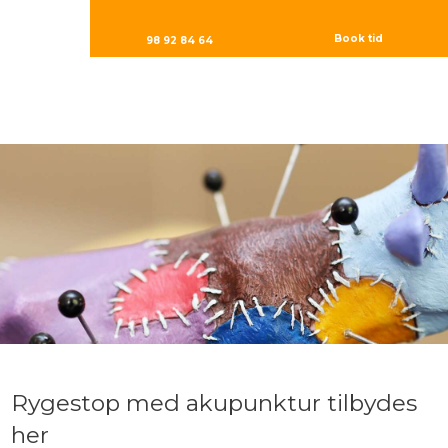
Book tid
98 92 84 64
Rygestop med akupunktur tilbydes
her