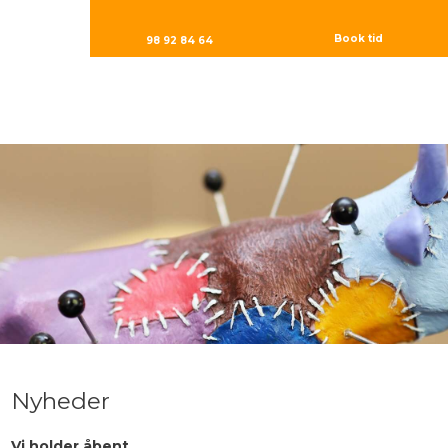
Book tid
98 92 84 64
Nyheder​
Vi holder åbent​