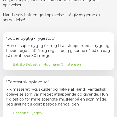
Log ind og se, hvad andre kan fortælle af behagelige
oplevelser.
Har du selv haft en god oplevelse - så giv os gerne din
anmeldelse!​
"Super dygtig - rygestop"
Hun er super dygtig fik mig til at stoppe med at ryge og
havde røget i 40 år og røg alt det j g kunne nå på en dag
så nemt over 30 smøger
Erik Bo Sebastian Houmann Christensen
"Fantastisk oplevelse"
Fik masseret ryg, skulder og nakke af Randi. Fantastisk
oplevelse som var meget afslappende og givende. Hun
fik løst op for mine spændte muskler på en skøn måde.
Jeg skal helt sikkert besøge hende igen.
Charlotte Lyngby