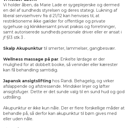
Vi holder åben, da Marie Lade er sygeplejerske og dermed
en del af sundheds styrelsen og deres stategi. Lukning af
liberal serviserhverv fra d 21/12 kan henvises til, at
restriktionerne ikke gælder for offentlige og private
sygehuse og klinikkersamt privat praksis og forretninger,
samt autoriserede sundheds personale driver eller er ansat i
jf §13 stk 3 .
Skalp Akupunktur
til smerter, lammelser, gangbesvær.
Wellness massage på par
. Enkelte lørdage er der
mulighed for at dobbelt booke, så veninder eller kærester
kan få behandling samtidig.
Japansk ansigtslifting
hos Randi. Behagelig, og virker
afslappende og afstressende. Mindsker linjer og løfter
ansigtsfuger. Dette er det sunde valg til en sund hud og god
udtråling.
Akupunktur er ikke kun nåle. Der er flere forskellige måder at
behandle på, så derfor kan akupunktur til børn gives med
eller uden nåle.​