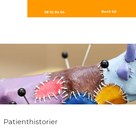
Book tid
98 92 84 64
Patienthistorier​