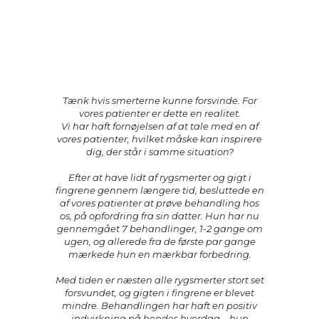
Tænk hvis smerterne kunne forsvinde. For
vores patienter er dette en realitet.
Vi har haft fornøjelsen af at tale med en af
vores patienter, hvilket måske kan inspirere
dig, der står i samme situation?
Efter at have lidt af rygsmerter og gigt i
fingrene gennem længere tid, besluttede en
af vores patienter at prøve behandling hos
os, på opfordring fra sin datter. Hun har nu
gennemgået 7 behandlinger, 1-2 gange om
ugen, og allerede fra de første par gange
mærkede hun en mærkbar forbedring.
Med tiden er næsten alle rygsmerter stort set
forsvundet, og gigten i fingrene er blevet
mindre. Behandlingen har haft en positiv
indvirkning på hendes hverdag – hun