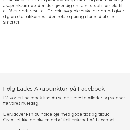
I min klinik bruger jeg kinesisk akupunktur og andre vestlige
akupunkturmetoder, der giver dig en stor fordel i forhold til
at få et godt resultat. Og min sygeplejerske baggrund giver
dig en stor sikkerhed i den rette sparing i forhold til dine
smerter.​​
Følg Lades Akupunktur på Facebook
På vores Facebook kan du se de seneste billeder og videoer
fra vores hverdag.
​Derudover kan du holde øje med gode tips og tilbud.
​Giv os et like og bliv en del af fællesskabet på Facebook.