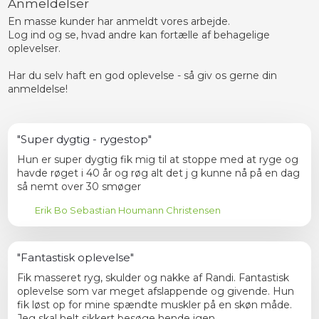
Anmeldelser
En masse kunder har anmeldt vores arbejde.
Log ind og se, hvad andre kan fortælle af behagelige
oplevelser.
Har du selv haft en god oplevelse - så giv os gerne din
anmeldelse!​
"Super dygtig - rygestop"
Hun er super dygtig fik mig til at stoppe med at ryge og
havde røget i 40 år og røg alt det j g kunne nå på en dag
så nemt over 30 smøger
Erik Bo Sebastian Houmann Christensen
"Fantastisk oplevelse"
Fik masseret ryg, skulder og nakke af Randi. Fantastisk
oplevelse som var meget afslappende og givende. Hun
fik løst op for mine spændte muskler på en skøn måde.
Jeg skal helt sikkert besøge hende igen.