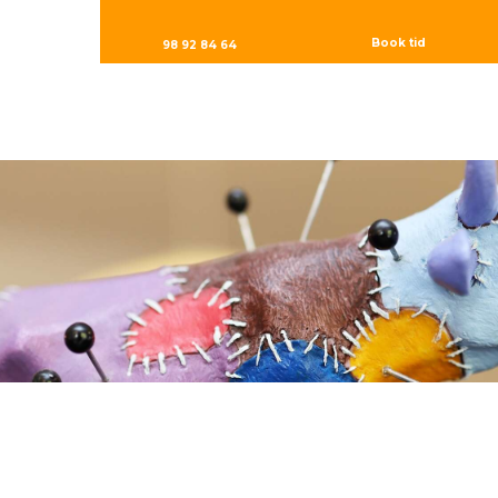
Book tid
98 92 84 64